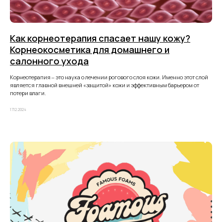
Как корнеотерапия спасает нашу кожу?
Корнеокосметика для домашнего и
салонного ухода
*
Корнеотерапия ‒ это наука о лечении рогового слоя кожи. Именно этот слой
является главной внешней «защитой» кожи и эффективным барьером от
потери влаги.
17.12.2024
ГЛАВНАЯ
О БРЕНДЕ
ТЕХНОЛОГИИ
КАТАЛОГ
РИТУАЛЫ
СОТРУДНИЧЕСТВО
ПАРТНЕРЫ
КОНТАКТЫ