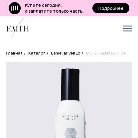
Купите сегодня,
Подробнее
а заплатите только часть.
Главная
/
Каталог
/
Lamellar Veil Ex
/
MOIST KEEP LOTION
платите
нее