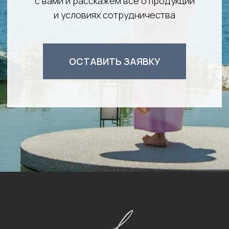
ПАРТНЕРЫ
КОНТАКТЫ
Пользовательское соглашение
Политика конфиденциальности
Публичная оферта
Оплата и доставка
© Все права защищены. Faith Beauty Russia 2021-2026
Разработка сайта
студия Шеина
* Компания Meta Platforms Inc., владеющая социальными сетями Facebook
и Instagram, по решению суда от 21.03.2022 признана экстремистской
организацией, ее деятельность на территории России запрещена.