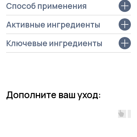
Способ применения
Активные ингредиенты
Станьте
Ключевые ингредиенты
партнером
FAITH
Хотите узнать больше о бренде
FAITH
?
Оставьте ваши контакты — мы свяжемся
с вами и расскажем все о продукции
и условиях сотрудничества
Дополните ваш уход:
ОСТАВИТЬ ЗАЯВКУ