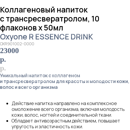
Коллагеновый напиток
с трансресвератролом, 10
флаконов х 50мл
Oxyone R ESSENCE DRINK
OXR901002-0000
23000
р.
р.
Уникальный напиток с коллагеном
и трансресвератролом для красоты и молодости кожи,
волос и всего организма
Действие напитка направлено на комплексное
омоложение всего организма, включая молодость
кожи, волос, ногтей и соединительной ткани.
Обладает антивозрастным действием, повышает
упругость и эластичность кожи.