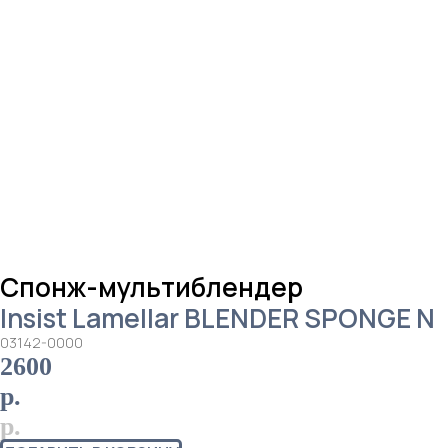
Спонж-мультиблендер
Insist Lamellar BLENDER SPONGE N
03142-0000
2600
р.
р.