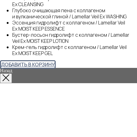
Еx CLEANSING
Глубоко очищающая пена с коллагеном
и вулканической глиной / Lamellar Veil Еx WASHING
Эссенция гидролифт с коллагеном / Lamellar Veil
Еx MOIST KEEP ESSENCE
Бустер-лосьон гидролифт с коллагеном / Lamellar
Veil Ex MOIST KEEP LOTION
Крем-гель гидролифт с коллагеном / Lamellar Veil
Еx MOIST KEEP GEL
ДОБАВИТЬ В КОРЗИНУ
Назад