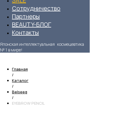
SALE
Сотрудничество
Партнеры
BEAUTY-БЛОГ
Контакты
Японская интеллектуальная космецевтика
№ 1 в мире!
Главная
/
Каталог
/
Belseeq
/
EYEBROW PENCIL