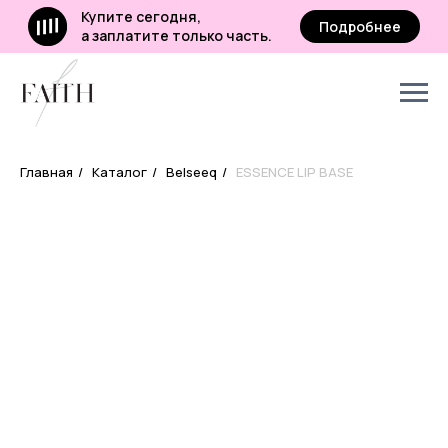
Купите сегодня,
Подробнее
а заплатите только часть.
Главная
/
Каталог
/
Belseeq
/
ESSENCE LIP BASE
платите
нее