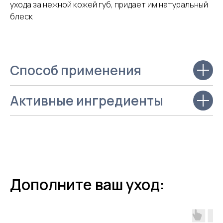
ухода за нежной кожей губ, придает им натуральный
блеск
Способ применения
Активные ингредиенты
Станьте
партнером
FAITH
Дополните ваш уход:
Хотите узнать больше о бренде
FAITH
?
Оставьте ваши контакты — мы свяжемся
с вами и расскажем все о продукции