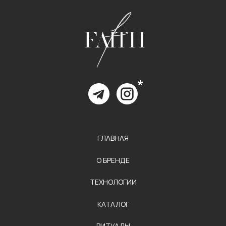
Разработка сайта
студия Шеина
* Компания Meta Platforms Inc., владеющая социальными сетями Facebook
и Instagram, по решению суда от 21.03.2022 признана экстремистской
организацией, ее деятельность на территории России запрещена.