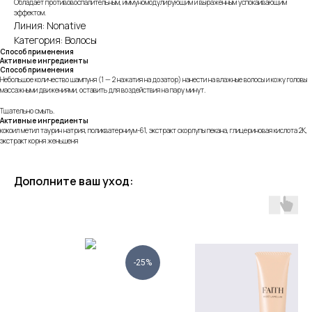
Обладает противовоспалительным, иммуномодулирующим и выраженным успокаивающим
эффектом.
Линия: Nonative
Категория: Волосы
Способ применения
Активные ингредиенты
Способ применения
Небольшое количество шампуня (1 — 2 нажатия на дозатор) нанести на влажные волосы и кожу головы
массажными движениями, оставить для воздействия на пару минут.
Тщательно смыть.
Активные ингредиенты
кокоил метил таурин натрия, поликватерниум-61, экстракт скорлупы пекана, глицериновая кислота 2К,
экстракт корня женьшеня
Дополните ваш уход:
-25%