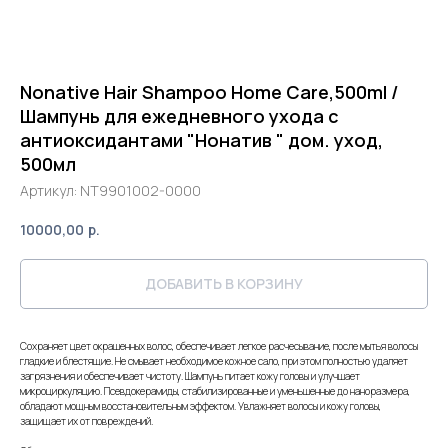
Nonative Hair Shampoo Home Care,500ml /
Шампунь для ежедневного ухода с
антиоксидантами "Нонатив " дом. уход,
500мл
Артикул:
NT9901002-0000
10000,00
р.
ДОБАВИТЬ В КОРЗИНУ
Сохраняет цвет окрашенных волос, обеспечивает легкое расчесывание, после мытья волосы
гладкие и блестящие. Не смывает необходимое кожное сало, при этом полностью удаляет
загрязнения и обеспечивает чистоту. Шампунь питает кожу головы и улучшает
микроциркуляцию. Псевдокерамиды, стабилизированные и уменьшенные до наноразмера,
обладают мощным восстановительным эффектом. Увлажняет волосы и кожу головы,
защищает их от повреждений.