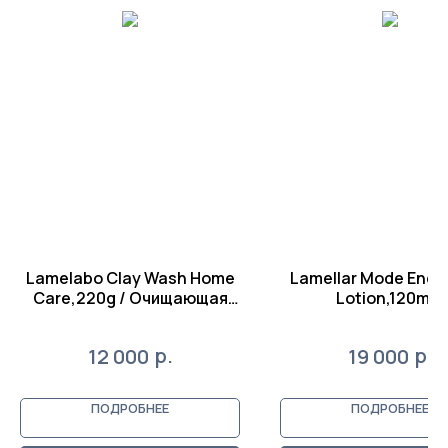
Lamelabo Clay Wash Home
Lamellar Mode Ener
Care,220g / Очищающая
Lotion,120ml /
крем-маска Детокс 2в1 с
Антивозрастно
красной глиной
энергизирующий бу
р.
р.
12 000
19 000
"Ламелабо"дом.уход, 220
лосьон с нанопепт
г.
меди дом.уход, 1
ПОДРОБНЕЕ
ПОДРОБНЕЕ