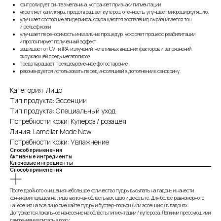
контролирует синтез меланина, устраняет признаки пигментации
укрепляет капилляры, предотвращает купероз, отечность, улучшает микроциркуляцию.
улучшает состояние эпидермиса: сокращаются воспаления, выравнивается тон
и рельеф кожи
улучшает переносимость инвазивных процедур, ускоряет процесс реабилитации
и пролонгирует полученный эффект
защищает от UV- и IRA-излучений, негативных внешних факторов и загрязнений
окружающей среды мегаполисов
предотвращает преждевременное фотостарение
рекомендуется использовать перед инсоляцией в дополнении к санскрину.
Категория: Лицо
Тип продукта: Эссенции
Тип продукта: Специальный уход
Потребности кожи: Купероз / розацея
Линия: Lamellar Mode New
Потребности кожи: Увлажнение
Способ применения
Активные ингредиенты
Ключевые ингредиенты
Способ применения
После двойного очищения небольшое количество пудры высыпать на ладонь и нанести
кончиками пальцев на лицо, включая область век, шею и декольте. Для более равномерного
нанесения на все лицо смешайте пудру и бустер-лосьон (или эссенцию) в ладонях.
Допускается локальное нанесение на область пигментации / купероза. Легкими прессующими
движениями впитать в кожу.