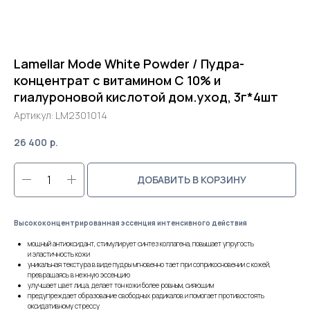
Lamellar Mode White Powder / Пудра-
концентрат с витамином С 10% и
гиалуроновой кислотой дом.уход, 3г*4шт
Артикул:
LM2301014
26 400
р.
ДОБАВИТЬ В КОРЗИНУ
Высококонцентрированная эссенция интенсивного действия
мощный антиоксидант, стимулирует синтез коллагена, повышает упругость
и эластичность кожи
уникальная текстура в виде пудры мгновенно тает при соприкосновении с кожей,
превращаясь в нежную эссенцию
улучшает цвет лица, делает тон кожи более ровным, сияющим
предупреждает образование свободных радикалов и помогает противостоять
оксидативному стрессу