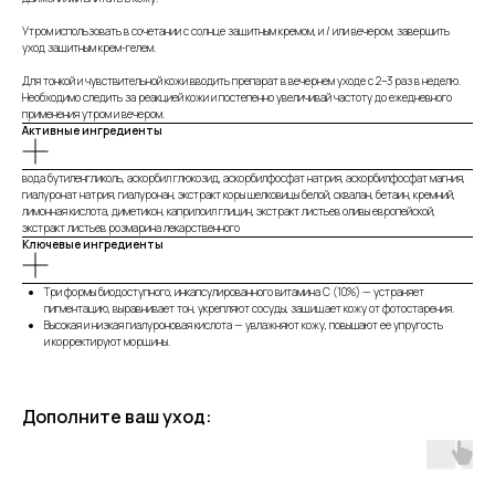
Утром использовать в сочетании с солнце защитным кремом, и / или вечером, завершить
уход защитным крем-гелем.
Для тонкой и чувствительной кожи вводить препарат в вечернем уходе с 2−3 раз в неделю.
Необходимо следить за реакцией кожи и постепенно увеличивай частоту до ежедневного
применения утром и вечером.
Активные ингредиенты
вода бутиленгликоль, аскорбил глюкозид, аскорбилфосфат натрия, аскорбилфосфат магния,
гиалуронат натрия, гиалуронан, экстракт коры шелковицы белой, сквалан, бетаин, кремний,
лимонная кислота, диметикон, каприлоил глицин, экстракт листьев оливы европейской,
экстракт листьев розмарина лекарственного
Ключевые ингредиенты
Три формы биодоступного, инкапсулированного витамина С (10%) — устраняет
пигментацию, выравнивает тон, укрепляют сосуды, защищает кожу от фотостарения.
Высокая и низкая гиалуроновая кислота — увлажняют кожу, повышают ее упругость
и корректируют морщины.
Дополните ваш уход: