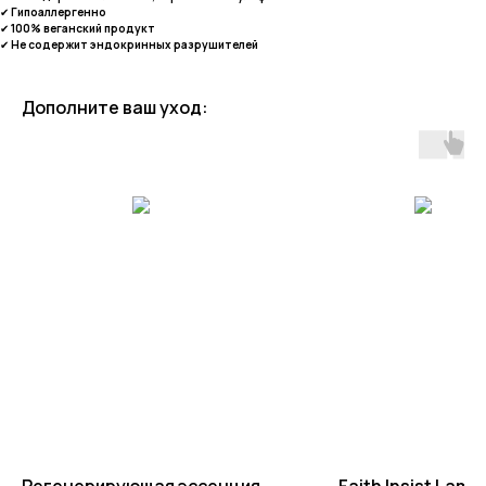
✔
Гипоаллергенно
✔
100% веганский продукт
✔
Не содержит эндокринных разрушителей
Дополните ваш уход:
Регенерирующая эссенция
Faith Insist Lamel