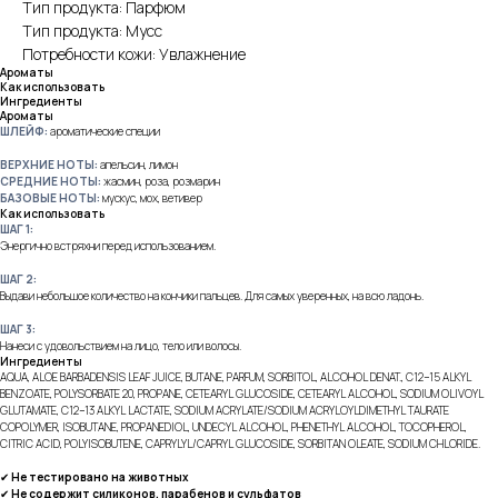
Тип продукта: Парфюм
Тип продукта: Мусс
Потребности кожи: Увлажнение
Ароматы
Как использовать
Ингредиенты
Ароматы
ШЛЕЙФ:
ароматические специи
ВЕРХНИЕ НОТЫ:
апельсин, лимон
СРЕДНИЕ НОТЫ:
жасмин, роза, розмарин
БАЗОВЫЕ НОТЫ:
мускус, мох, ветивер
Как использовать
ШАГ 1:
Энергично встряхни перед использованием.
ШАГ 2:
Выдави небольшое количество на кончики пальцев. Для самых уверенных, на всю ладонь.
ШАГ 3:
Нанеси с удовольствием на лицо, тело или волосы.
Ингредиенты
AQUA, ALOE BARBADENSIS LEAF JUICE, BUTANE, PARFUM, SORBITOL, ALCOHOL DENAT., C12−15 ALKYL
BENZOATE, POLYSORBATE 20, PROPANE, CETEARYL GLUCOSIDE, CETEARYL ALCOHOL, SODIUM OLIVOYL
GLUTAMATE, C12−13 ALKYL LACTATE, SODIUM ACRYLATE/SODIUM ACRYLOYLDIMETHYL TAURATE
COPOLYMER, ISOBUTANE, PROPANEDIOL, UNDECYL ALCOHOL, PHENETHYL ALCOHOL, TOCOPHEROL,
CITRIC ACID, POLYISOBUTENE, CAPRYLYL/CAPRYL GLUCOSIDE, SORBITAN OLEATE, SODIUM CHLORIDE.
✔
Не тестировано на животных
✔
Не содержит силиконов, парабенов и сульфатов