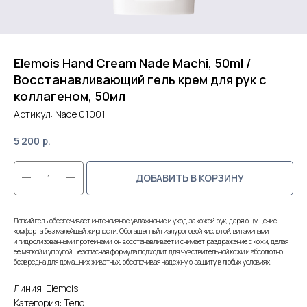
Elemois Hand Cream Nade Machi, 50ml /
Восстанавливающий гель крем для рук с
коллагеном, 50мл
Артикул:
Nade 01001
5 200
р.
ДОБАВИТЬ В КОРЗИНУ
Легкий гель обеспечивает интенсивное увлажнение и уход за кожей рук, даря ощущение
комфорта без малейшей жирности. Обогащенный гиалуроновой кислотой, витаминами
и гидролизованными протеинами, он восстанавливает и снимает раздражение с кожи, делая
её мягкой и упругой. Безопасная формула подходит для чувствительной кожи и абсолютно
безвредна для домашних животных, обеспечивая надежную защиту в любых условиях.
Линия: Elemois
Категория: Тело